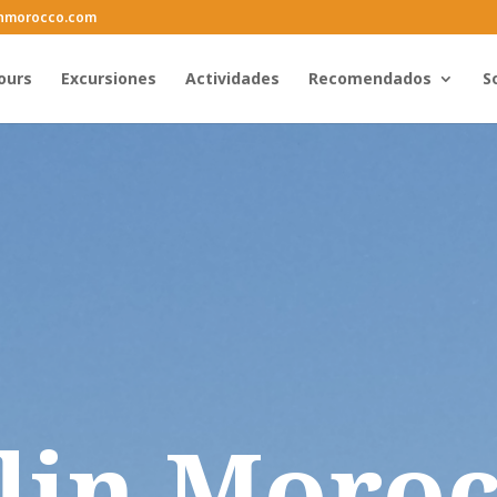
inmorocco.com
ours
Excursiones
Actividades
Recomendados
S
lin Moro