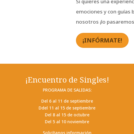
Si quieres una experienc
emociones y con guías 
nosotros ¡lo pasaremos
¡INFÓRMATE!
¡Encuentro de Singles!
PROGRAMA DE SALIDAS:
Del 6 al 11 de septiembre
Ddel 11 al 15 de septiembre
Del 8 al 15 de octubre
Del 5 al 10 noviembre
Solicítanos información