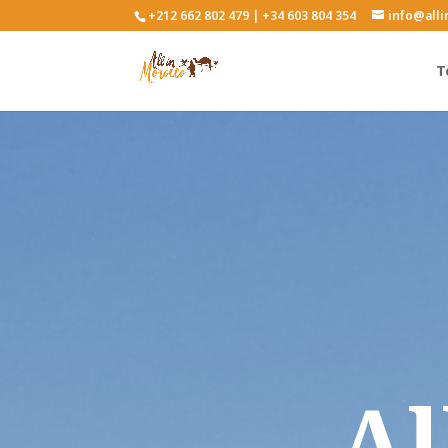
+212 662 802 479 | +34 603 804 354
info@all
T
Al