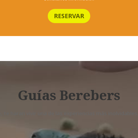
RESERVAR
Guías Berebers
 te haran vivir una de las experiencias más inolvidable