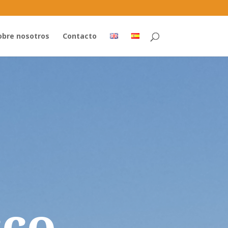
obre nosotros
Contacto
cco