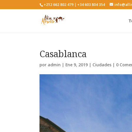
+212 662 802 479 | +34 603 804 354
info@all
T
Casablanca
por
admin
|
Ene 9, 2019
|
Ciudades
|
0 Come