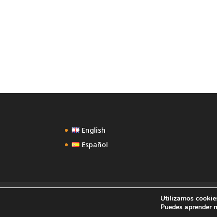
English
Español
Confidencialidad
Contacto
Marruecos 
Utilizamos cookies
Puedes aprender m