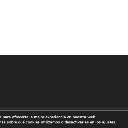
+212 662 802 479
España +34 603 804 354
info@allinmoro
 para ofrecerte la mejor experiencia en nuestra web.
ás sobre qué cookies utilizamos o desactivarlas en los
ajustes
.