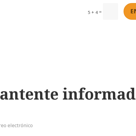
E
=
5 + 4
antente informad