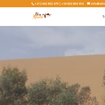
+212 662 802 479 | +34 603 804 354
info@all
T