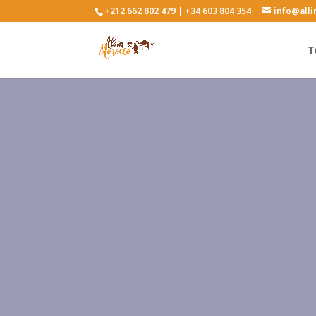
+212 662 802 479 | +34 603 804 354
info@all
T