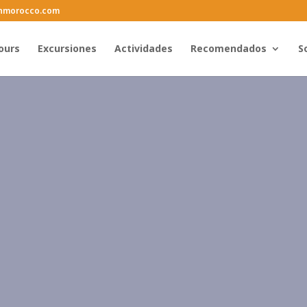
inmorocco.com
ours
Excursiones
Actividades
Recomendados
S