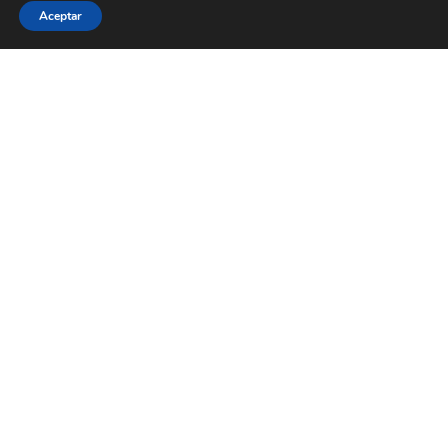
Aceptar
En todas las rutas de la página también se pueden