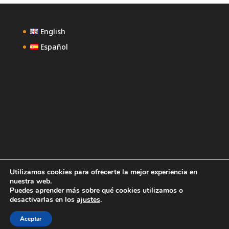
English
Español
Utilizamos cookies para ofrecerte la mejor experiencia en
Confidencialidad
Contacto
nuestra web.
Marruecos +212 662 802 479
Puedes aprender más sobre qué cookies utilizamos o
España +34 603 804 354
desactivarlas en los
ajustes
.
info@allinmorocco.com
Aceptar