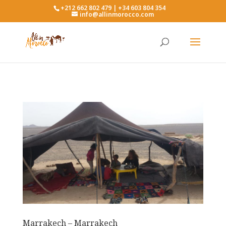
+212 662 802 479 | +34 603 804 354
info@allinmorocco.com
Marrakech – Marrakech